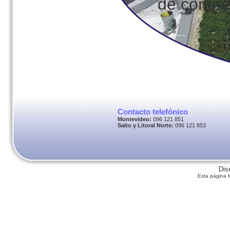
de concre
otros.
Su aplica
desarrollo
Contacto telefónico
Montevideo:
096 121 851
Salto y Litoral Norte:
096 121 853
Dis
Esta página 