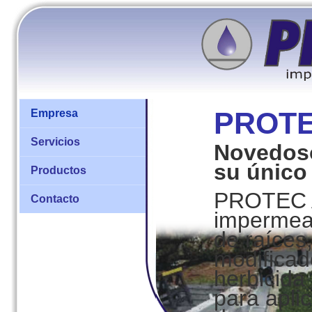
PROTE
Empresa
Servicios
Novedoso
su único
Productos
PROTEC A
Contacto
impermeab
de raíces
modificad
herbicida
para aplic